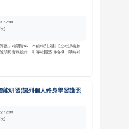
31 12:00
場次)
評鑑」相關資料，本組特別規劃【全社評衝刺
說明與實務操作，引導社團逐項檢視、即時補
.
增能研習(認列個人終身學習護照
22 12:00
場次)