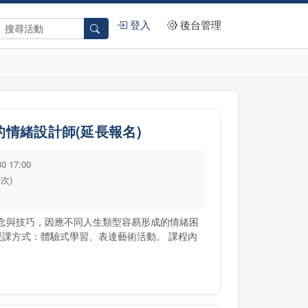
登入
後台管理
情緒設計師(延長報名)
30 17:00
場次)
概念與技巧，因應不同人生類型容易形成的情緒困
授課方式：體驗式學習、表達藝術活動。 課程內