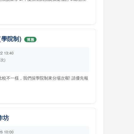
學院制)
博雅
22 13:40
場次)
比較不一樣，我們採學院制來分場次喔! 請優先報
.
作坊
26 10:00