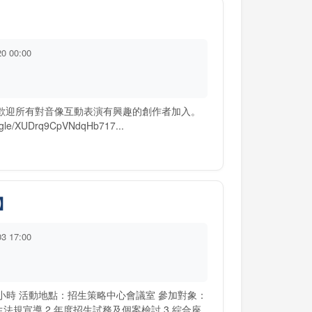
20 00:00
t！歡迎所有對音像互動表演有興趣的創作者加入。
/XUDrq9CpVNdqHb717...
】
03 17:00
共3小時 活動地點：招生策略中心會議室 參加對象：
法規宣導 2.年度招生試務及個案檢討 3.綜合座