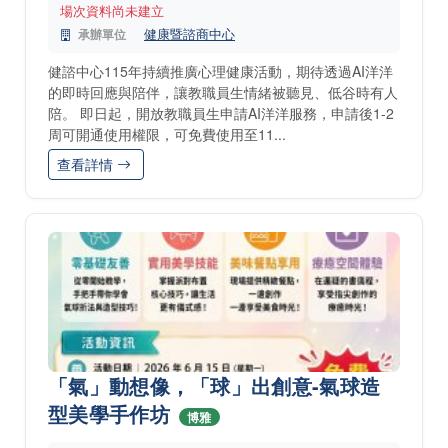
場次資料尚未建立
健康暨諮商中心
承辦單位
健諮中心115年持續推廣心理健康活動，期待透過AI洋洋
的即時回應與陪伴，讓教職員生情緒被聽見、低谷時有人
陪。 即日起，開放教職員生申請AI洋洋服務，申請後1-2
周可開通使用權限，可免費使用至11...
查看詳情
「氣」動想像，「球」出創意-氣球造
型美學手作坊
博雅