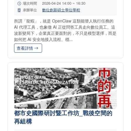
2026-04-24 14:00 ~ 16:30
場次時間
數位創新碩士學位學程
承辦單位
所謂「龍蝦」，就是 OpenClaw 這類能替人執行任務的
AI 代理工具，也象徵 AI 正從問答工具走向數位員工。這
波新變局下，企業真正要面對的，不只是模型選擇，而是
如何把 AI 安全地接入流程、穩...
查看詳情
都市史國際研討暨工作坊_戰後空間的
再組構