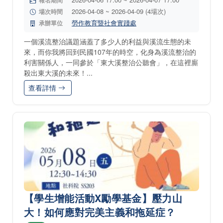
報名期間
2026-04-08 ~ 2026-04-09 (4場次)
場次時間
勞作教育暨社會實踐處
承辦單位
一個溪流整治議題涵蓋了多少人的利益與溪流生態的未
來，而你我將回到民國107年的時空，化身為溪流整治的
利害關係人，一同參於「東大溪整治公聽會」，在這裡廝
殺出東大溪的未來！...
查看詳情
【學生增能活動X勵學基金】壓力山
大！如何應對完美主義和拖延症？