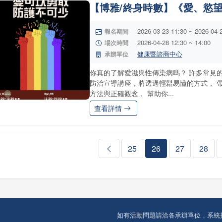
【博雅/終身時數】《愛、慾
2026-03-23 11:30 ~ 2026-04-
報名期間
2026-04-28 12:30 ~ 14:00
場次時間
健康暨諮商中心
承辦單位
你真的了解愛滋與性傳染病嗎？ 許多常見
防治宣導講座，將透過輕鬆易懂的方式， 
方法與正確觀念， 幫助你...
查看詳情
25
26
27
28
如有活動問題請洽各承辦單位，系統