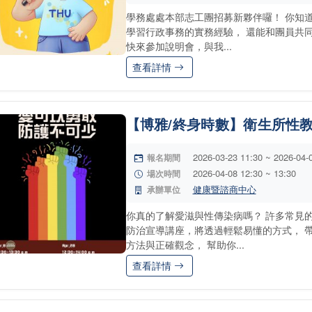
學務處處本部志工團招募新夥伴囉！ 你知
學習行政事務的實務經驗， 還能和團員共
快來參加說明會，與我...
查看詳情
【博雅/終身時數】衛生所性
2026-03-23 11:30 ~ 2026-04-
報名期間
2026-04-08 12:30 ~ 13:30
場次時間
健康暨諮商中心
承辦單位
你真的了解愛滋與性傳染病嗎？ 許多常見
防治宣導講座，將透過輕鬆易懂的方式， 
方法與正確觀念， 幫助你...
查看詳情