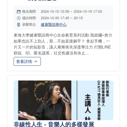
2024-10-15 12:06 ~ 2024-10-19 17:00
報名期間
2024-10-30 17:45 ~ 20:15
場次時間
健康暨諮商中心
承辦單位
東海大學健康暨諮商中心生命教育系列活動 我就爛~努力
如果也比不上別人，那…不如直接躺平？ 拿起手機，一
片又一片的短影音，讓人漸漸喪失深度專注力 打開LINE
群組、IG、匿名謾罵，社交焦慮沒有休止...
查看詳情
非線性人生 - 音樂人的多樣發展