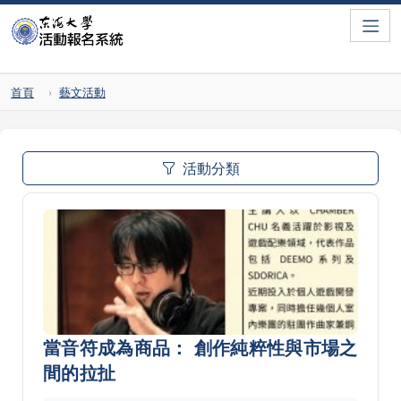
Toggle
首頁
藝文活動
活動分類
當音符成為商品： 創作純粹性與市場之
間的拉扯