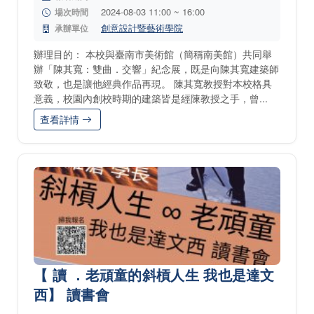
2024-08-03 11:00 ~ 16:00
場次時間
創意設計暨藝術學院
承辦單位
辦理目的： 本校與臺南市美術館（簡稱南美館）共同舉
辦「陳其寬：雙曲．交響」紀念展，既是向陳其寬建築師
致敬，也是讓他經典作品再現。 陳其寬教授對本校格具
意義，校園內創校時期的建築皆是經陳教授之手，曾...
查看詳情
【 讀 ．老頑童的斜槓人生 我也是達文
西】 讀書會