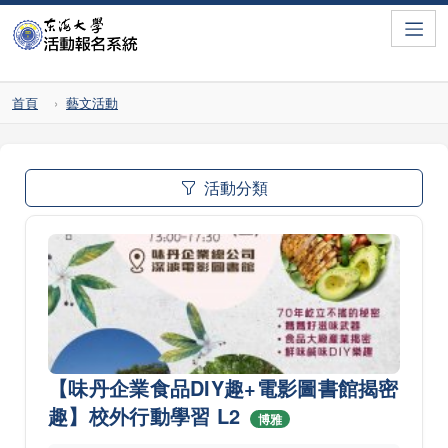
Toggle
首頁
藝文活動
活動分類
【味丹企業食品DIY趣+電影圖書館揭密
趣】校外行動學習 L2
博雅