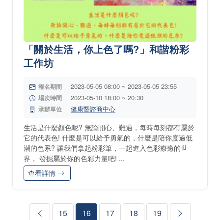
「關於生活，你上色了嗎?」和諧粉彩
工作坊
2023-05-05 08:00 ~ 2023-05-05 23:55
報名期間
2023-05-10 18:00 ~ 20:30
場次時間
健康暨諮商中心
承辦單位
生活是什麼顏色呢? 無論開心、難過，每時每刻都有屬於
它的代表色! 什麼是可以給予勇氣的，什麼是陪你度過低
潮的色系? 讓我們拿起粉彩筆，一起進入色彩療癒的世
界， 發掘屬於你的色彩力量吧! ...
查看詳情
15
16
17
18
19