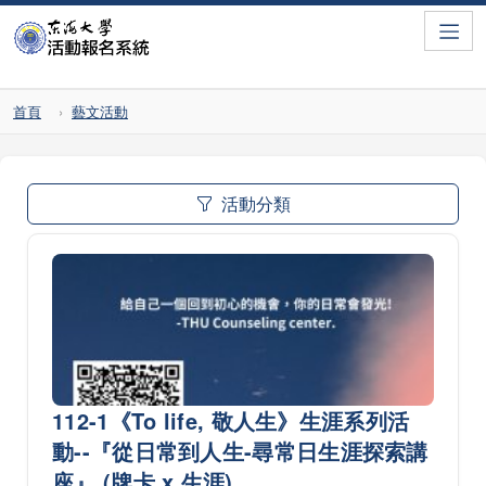
Toggle
首頁
藝文活動
活動分類
112-1《To life, 敬人生》生涯系列活
動--『從日常到人生-尋常日生涯探索講
座』 (牌卡 x 生涯)