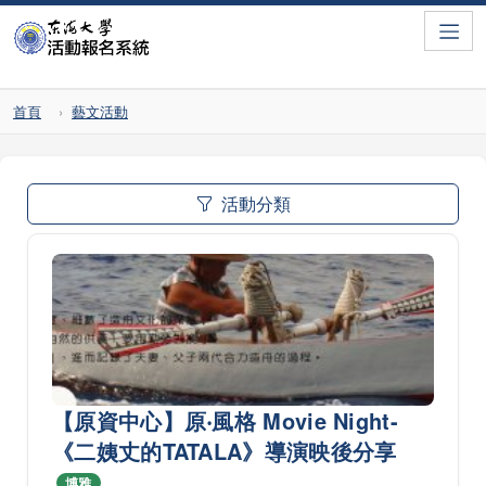
Toggle
首頁
藝文活動
活動分類
【原資中心】原‧風格 Movie Night-
《二姨丈的TATALA》導演映後分享
博雅