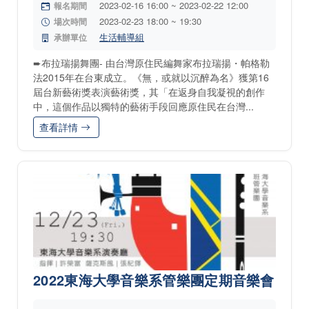
2023-02-16 16:00 ~ 2023-02-22 12:00
報名期間
2023-02-23 18:00 ~ 19:30
場次時間
生活輔導組
承辦單位
➨布拉瑞揚舞團- 由台灣原住民編舞家布拉瑞揚・帕格勒
法2015年在台東成立。《無，或就以沉醉為名》獲第16
屆台新藝術獎表演藝術獎，其「在返身自我凝視的創作
中，這個作品以獨特的藝術手段回應原住民在台灣...
查看詳情
2022東海大學音樂系管樂團定期音樂會