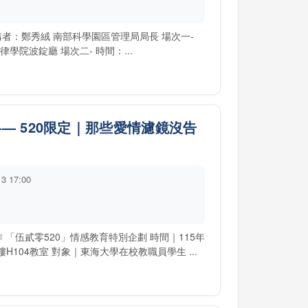
者：鄭秀絨 南部科學園區管理局局長 場次一-
點：法律學院波錠廳 場次二- 時間：...
— 520限定｜那些愛情濾鏡沒告
13 17:00
「伍貳零520」情感教育特別企劃 時間｜115年
大樓H104教室 對象｜東海大學在校教職員學生 ...