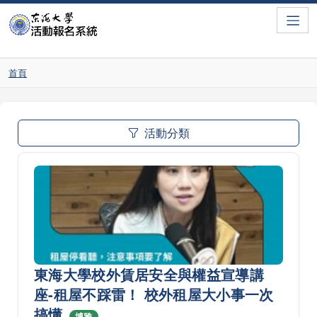
Toggle
首頁
活動分類
東海大學校外賃居安全與權益宣導講
座-租屋不踩雷！ 校外租屋大小事一次
搞懂
博雅