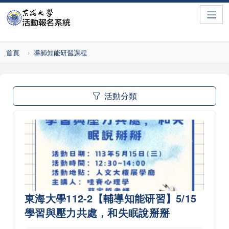
Toggle
首頁
導師知能研習課程
活動分類
東海大學112-2【輔導知能研習】5/15
學習與壓力共處，和失眠說掰掰