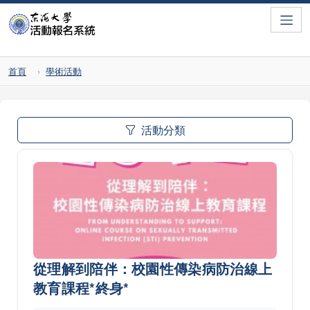
Toggle
首頁
學術活動
活動分類
從理解到陪伴：校園性傳染病防治線上
教育課程*終身*