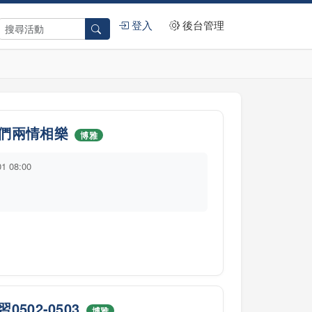
登入
後台管理
們兩情相樂
博雅
01 08:00
02-0503
博雅