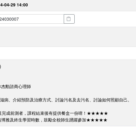
24-04-29 14:00
)
林杰勳諮商心理師
滋病、介紹預防及治療方式、討論污名及去污名、討論如何照顧自己。
到且完成前測者，課程結束後有提供餐盒一份唷！★★★★★
請博雅及終生學習時數，鼓勵全校師生踴躍參加★★★★★