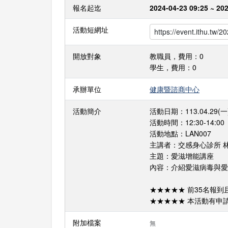
報名起迄
2024-04-23 09:25 ~ 20
活動短網址
開放對象
教職員，費用：0
學生，費用：0
承辦單位
健康暨諮商中心
活動簡介
活動日期：113.04.29(一
活動時間：12:30-14:00
活動地點：LAN007
主講者：交感身心診所 
主題：愛滋增能講座
內容：介紹愛滋病毒與愛
★★★★★ 前35名報
★★★★★ 本活動有申
附加檔案
無