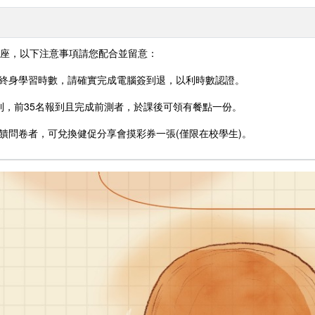
座，以下注意事項請您配合並留意：
及終身學習時數，請確實完成電腦簽到退，以利時數認證。
放報到，前35名報到且完成前測者，於課後可領有餐點一份。
回饋問卷者，可兌換健促分享會摸彩券一張(僅限在校學生)。