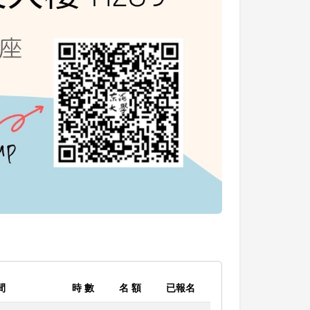
間
時 數
名 額
已報名