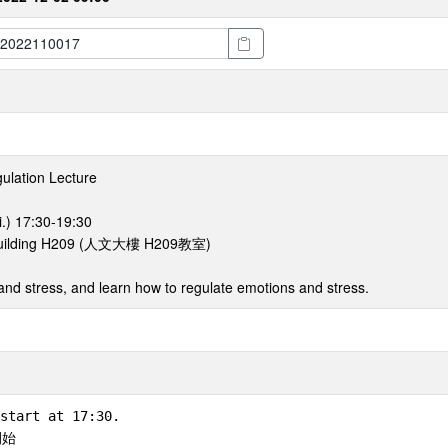
ulation Lecture
i.) 17:30-19:30
 Building H209 (人文大樓 H209教室)
nd stress, and learn how to regulate emotions and stress.
start at 17:30. 

始
