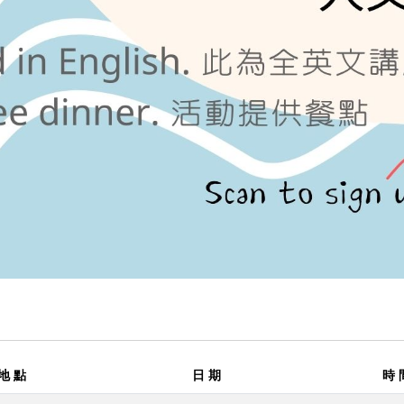
地 點
日 期
時 