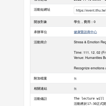
活動短網址
開放對象
學生，費用：0
承辦單位
健康暨諮商中心
活動簡介
Stress & Emotion Reg
Time: 111. 12. 02 (Fr
Venue: Humanities
Recognize emotions a
附加檔案
無
相關連結
無
活動備註
The lecture will 
活動將於17:30正式開