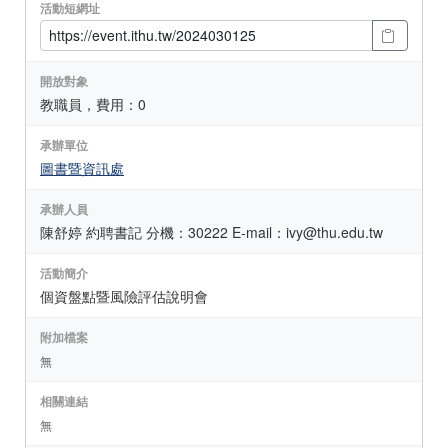
活動短網址
開放對象
教職員，費用：0
承辦單位
圖書暨資訊處
承辦人員
陳舒婷 約聘書記 分機：30222 E-mail：ivy@thu.edu.tw
活動簡介
個資盤點暨風險評估說明會
附加檔案
無
相關連結
無