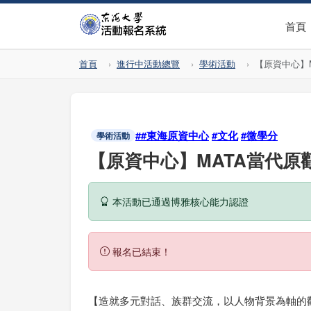
首頁
首頁
進行中活動總覽
學術活動
【原資中心】
##東海原資中心
#文化
#微學分
學術活動
【原資中心】MATA當代原
本活動已通過博雅核心能力認證
報名已結束！
【造就多元對話、族群交流，以人物背景為軸的觀