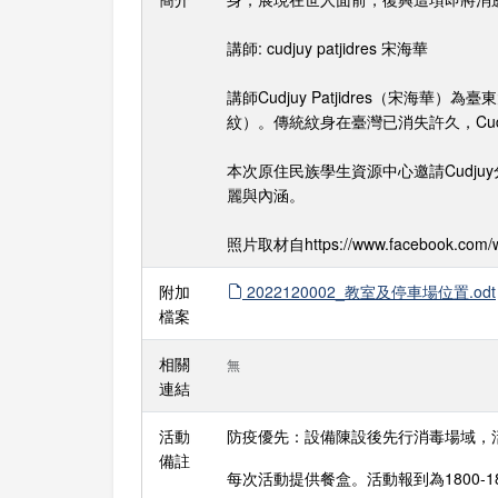
講師: cudjuy patjidres 宋海華
講師Cudjuy Patjidres（
紋）。傳統紋身在臺灣已消失許久，Cu
本次原住民族學生資源中心邀請Cudj
麗與內涵。
照片取材自https://www.facebook.com/w
附加
2022120002_教室及停車場位置.odt
檔案
相關
無
連結
活動
防疫優先：設備陳設後先行消毒場域，
備註
每次活動提供餐盒。活動報到為1800-