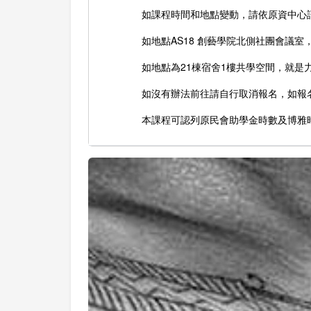
如課程時間和地點變動，請依原資中心
如地點AS18 創藝學院北側社團會議
如地點為21棟宿舍1樓共學空間，就是
如沒有辦法前往請自行取消報名，如報
本課程可認列原民會助學金時數及博雅