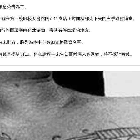
訊息公告為主。
室，就在第一校區校友會館的7-11商店正對面樓梯走下去的右手邊會議室。
力行路圓環旁白色建築物，旁邊有停車場的地方。
名未到者，將列為本中心參加資格觀察名單。
時數基礎培力L0。但如講座中未告知而離席未簽退者，將不採計時數。