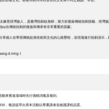
宋海華）為臺東太麻里排灣族人，是臺灣拍刺紋身師，致力於復振傳統拍刺技藝、
djuy在傳統拍刺的復振與傳承有非常重要的貢獻。
uy分享個人在學習傳統紋身技術與文化的心路歷程，並現場進行拍刺演示
ang.d.ming.1
活動來賓進場域時先行酒精消毒及報到。
1830，敬請提早出席本活動以尊重講者並維護課程品質。