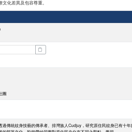
瞭文化差異及包容尊重。
0
社團
過傳統紋身技藝的傳承者、排灣族人Cudjuy，研究原住民紋身已有十
逝的部落文化。盼能帶給同學對原住民文化有不同之觀點、學習。