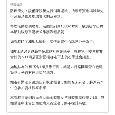
活動備註
防疫優先：設備陳設後先行消毒場域，活動來賓進場域時先
行酒精消毒及場域實名制及報到。
每次活動提供餐盒。活動報到為1800-1830，敬請提早出席
本活動以尊重講者並維護課程品質。
如課程時間和地點變動，請依原資中心訊息公告為主。
如地點AS18 創藝學院北側社團會議室，就在第一校區校友
會館的7-11商店正對面樓梯走下去的右手邊會議室。
如地點為21棟宿舍1樓共學空間，就是力行路圓環旁白色建
築物，旁邊有停車場的地方。
如沒有辦法前往請自行取消報名，如報名未到者，將列為本
中心參加資格觀察名單。
本課程可認列原民會助學金時數及博雅時數基礎培力L0。但
如講座中未告知而離席未簽退者，將不採計時數。