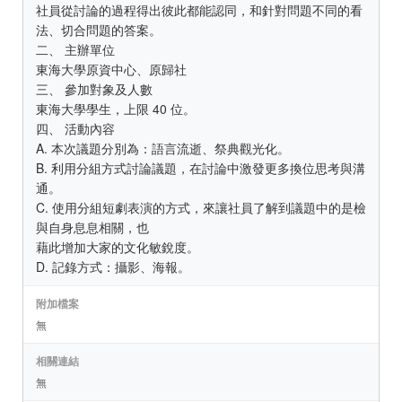
社員從討論的過程得出彼此都能認同，和針對問題不同的看
法、切合問題的答案。
二、 主辦單位
東海大學原資中心、原歸社
三、 參加對象及人數
東海大學學生，上限 40 位。
四、 活動內容
A. 本次議題分別為：語言流逝、祭典觀光化。
B. 利用分組方式討論議題，在討論中激發更多換位思考與溝
通。
C. 使用分組短劇表演的方式，來讓社員了解到議題中的是檢
與自身息息相關，也
藉此增加大家的文化敏銳度。
D. 記錄方式：攝影、海報。
附加檔案
無
相關連結
無