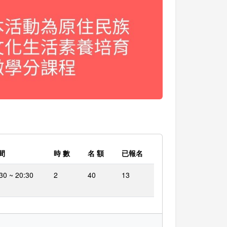
間
時 數
名 額
已報名
30 ~ 20:30
2
40
13