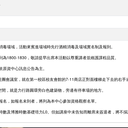
。
消毒場域，活動來賓進場域時先行酒精消毒及場域實名制及報到。
為1800-1830，敬請提早出席本活動以尊重講者並維護課程品質。
依原資中心訊息公告為主。
側社團會議室，就在第一校區校友會館的7-11商店正對面樓梯走下去的右手
學空間，就是力行路圓環旁白色建築物，旁邊有停車場的地方。
報名，如報名未到者，將列為本中心參加資格觀察名單。
時數及博雅時數基礎培力L0。但如講座中未告知而離席未簽退者，將不採