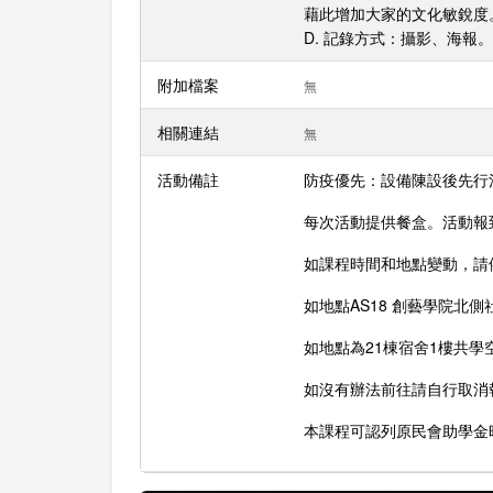
藉此增加大家的文化敏銳度
D. 記錄方式：攝影、海報。
附加檔案
無
相關連結
無
活動備註
防疫優先：設備陳設後先行
每次活動提供餐盒。活動報到
如課程時間和地點變動，請
如地點AS18 創藝學院北
如地點為21棟宿舍1樓共
如沒有辦法前往請自行取消
本課程可認列原民會助學金