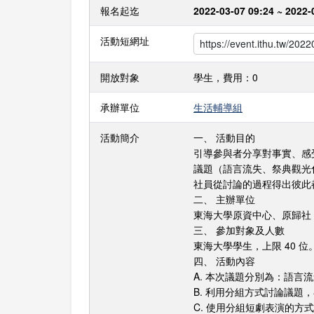
報名起迄
2022-03-07 09:24 ~ 2022-
活動短網址
開放對象
學生，費用：0
承辦單位
生活輔導組
活動簡介
一、 活動目的
引導參與者分享對事實、感
議題（語言流失、祭典觀光
社員從討論的過程得出彼此
二、 主辦單位
東海大學原資中心、原歸社
三、 參加對象及人數
東海大學學生，上限 40 位
四、 活動內容
A. 本次議題分別為：語言
B. 利用分組方式討論議題
C. 使用分組短劇表演的