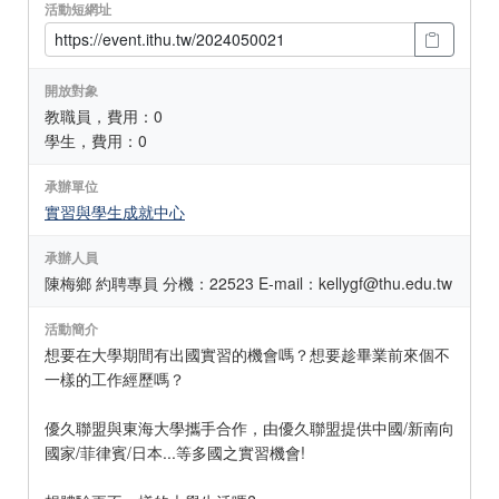
活動短網址
開放對象
教職員，費用：0
學生，費用：0
承辦單位
實習與學生成就中心
承辦人員
陳梅鄉 約聘專員 分機：22523 E-mail：kellygf@thu.edu.tw
活動簡介
想要在大學期間有出國實習的機會嗎？想要趁畢業前來個不
一樣的工作經歷嗎？
優久聯盟與東海大學攜手合作，由優久聯盟提供中國/新南向
國家/菲律賓/日本...等多國之實習機會!