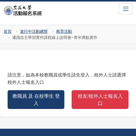
Toggle
首頁
進行中活動總覽
教育活動
通識自主學習實作課程線上說明會~青年蹲點實作
請注意，如為本校教職員或學生請先登入，校外人士請選擇
校外人士報名入口
教職員 及 在校學生 登
校友/校外人士報名入
入
口