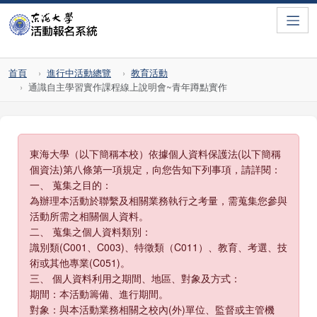
Toggle
首頁
進行中活動總覽
教育活動
通識自主學習實作課程線上說明會~青年蹲點實作
東海大學（以下簡稱本校）依據個人資料保護法(以下簡稱
個資法)第八條第一項規定，向您告知下列事項，請詳閱：
一、 蒐集之目的：
為辦理本活動於聯繫及相關業務執行之考量，需蒐集您參與
活動所需之相關個人資料。
二、 蒐集之個人資料類別：
識別類(C001、C003)、特徵類（C011）、教育、考選、技
術或其他專業(C051)。
三、 個人資料利用之期間、地區、對象及方式：
期間：本活動籌備、進行期間。
對象：與本活動業務相關之校內(外)單位、監督或主管機