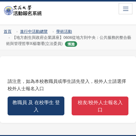
Toggle
首頁
進行中活動總覽
學術活動
【地方創生與政府企業講座】0606從地方到中央：公共服務的整合藝
術與管理哲學X楊瓊瓔(立法委員)
博雅
請注意，如為本校教職員或學生請先登入，校外人士請選擇
校外人士報名入口
教職員 及 在校學生 登
校友/校外人士報名入
入
口