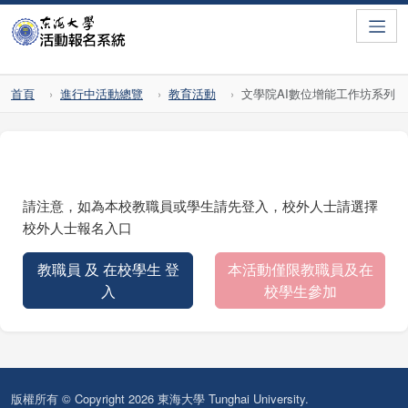
Toggle
首頁
進行中活動總覽
教育活動
文學院AI數位增能工作坊系列
請注意，如為本校教職員或學生請先登入，校外人士請選擇
校外人士報名入口
教職員 及 在校學生 登
本活動僅限教職員及在
入
校學生參加
版權所有 © Copyright 2026 東海大學 Tunghai University.