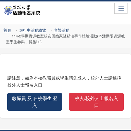
Toggle
首頁
進行中活動總覽
育樂活動
114-2學期資源教室校友回娘家暨精油手作體驗活動(本活動限資源教
室學生參與，博雅L0)
請注意，如為本校教職員或學生請先登入，校外人士請選擇
校外人士報名入口
教職員 及 在校學生 登
校友/校外人士報名入
入
口