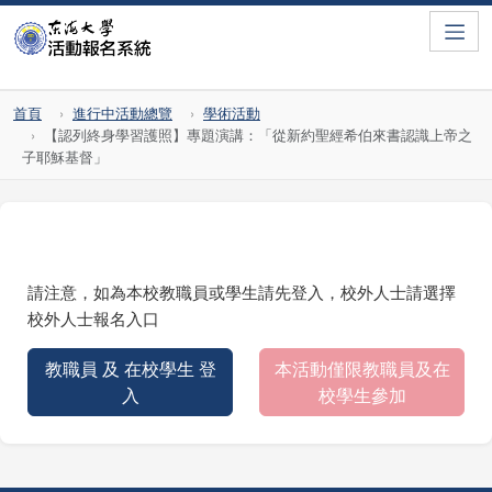
Toggle
首頁
進行中活動總覽
學術活動
【認列終身學習護照】專題演講：「從新約聖經希伯來書認識上帝之
子耶穌基督」
請注意，如為本校教職員或學生請先登入，校外人士請選擇
校外人士報名入口
教職員 及 在校學生 登
本活動僅限教職員及在
入
校學生參加