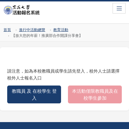
Toggle
首頁
進行中活動總覽
教育活動
【放大您的年薪！推廣部合作開課分享會】
請注意，如為本校教職員或學生請先登入，校外人士請選擇
校外人士報名入口
教職員 及 在校學生 登
本活動僅限教職員及在
入
校學生參加