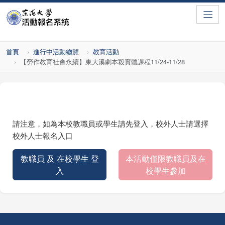
Toggle
首頁
進行中活動總覽
教育活動
【勞作教育社會永續】東大溪劇本殺實體課程11/24-11/28
請注意，如為本校教職員或學生請先登入，校外人士請選擇
校外人士報名入口
教職員 及 在校學生 登
本活動僅限教職員及在
入
校學生參加