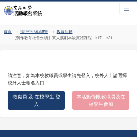
Toggle
首頁
進行中活動總覽
教育活動
【勞作教育社會永續】東大溪劇本殺實體課程11/17-11/21
請注意，如為本校教職員或學生請先登入，校外人士請選擇
校外人士報名入口
教職員 及 在校學生 登
本活動僅限教職員及在
入
校學生參加