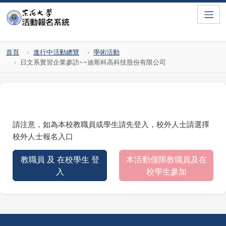
Toggle
首頁
進行中活動總覽
學術活動
日文系實習企業參訪~~迪斯科高科技股份有限公司
請注意，如為本校教職員或學生請先登入，校外人士請選擇
校外人士報名入口
教職員 及 在校學生 登
本活動僅限教職員及在
入
校學生參加