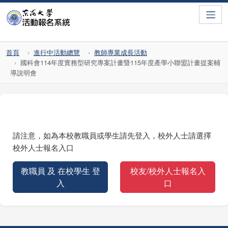
Toggle
首頁
進行中活動總覽
教師專業成長活動
國科會114年度實務型研究專案計畫暨115年度產學小聯盟計畫提案輔
導說明會
請注意，如為本校教職員或學生請先登入，校外人士請選擇
校外人士報名入口
教職員 及 在校學生 登
校友/校外人士報名入
入
口