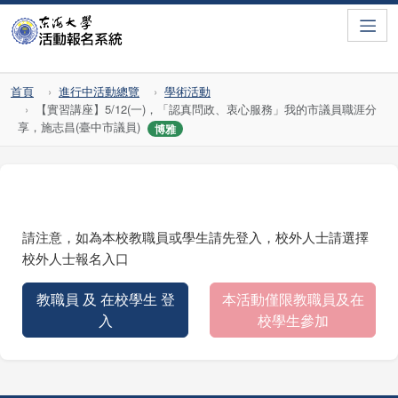
Toggle
首頁
進行中活動總覽
學術活動
【實習講座】5/12(一)，「認真問政、衷心服務」我的市議員職涯分
享，施志昌(臺中市議員)
博雅
請注意，如為本校教職員或學生請先登入，校外人士請選擇
校外人士報名入口
教職員 及 在校學生 登
本活動僅限教職員及在
入
校學生參加