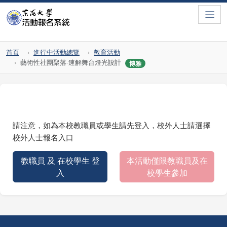
Toggle
首頁
進行中活動總覽
教育活動
藝術性社團聚落-速解舞台燈光設計
博雅
請注意，如為本校教職員或學生請先登入，校外人士請選擇
校外人士報名入口
教職員 及 在校學生 登
本活動僅限教職員及在
入
校學生參加