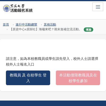
Toggle
首頁
進行中活動總覽
其他活動
【原資中心x原歸社】海嘯來吧？期末進補交流活動。
博雅
請注意，如為本校教職員或學生請先登入，校外人士請選擇
校外人士報名入口
教職員 及 在校學生 登
本活動僅限教職員及在
入
校學生參加