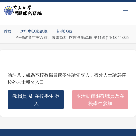
Toggle
首頁
進行中活動總覽
其他活動
【勞作教育生態永續】碳匯盤點-樹高測量課程-第11週(11/18-11/22)
請注意，如為本校教職員或學生請先登入，校外人士請選擇
校外人士報名入口
教職員 及 在校學生 登
本活動僅限教職員及在
入
校學生參加