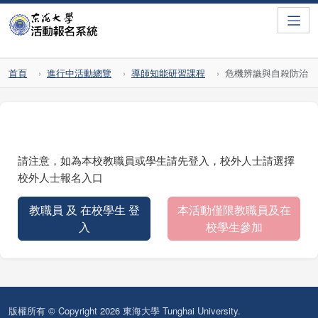
Toggle
首頁
進行中活動總覽
導師知能研習課程
危機辨識與自殺防治
請注意，如為本校教職員或學生請先登入，校外人士請選擇
校外人士報名入口
教職員 及 在校學生 登
本活動僅限教職員及在
入
校學生參加
版權所有 © Copyright 2026 東海大學 Tunghai University.