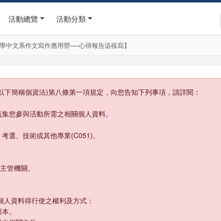
活動總覽
活動分類
海大學中文系作文寫作應用營──心得報告這樣寫】
以下簡稱個資法)第八條第一項規定，向您告知下列事項，請詳閱：
蒐集您參與活動所需之相關個人資料。
、考選、技術或其他專業(C051)。
或主管機關。
個人資料得行使之權利及方式：
製本。