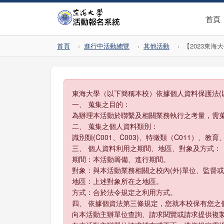
首頁
首頁
進行中活動總覽
其他活動
【2023東
東海大學（以下簡稱本校）依據個人資料保護法(
一、 蒐集之目的：
為辦理本活動於聯繫及相關業務執行之考量，需
二、 蒐集之個人資料類別：
識別類(C001、C003)、特徵類（C011）、教育
三、 個人資料利用之期間、地區、對象及方式：
期間：本活動籌備、進行期間。
對象：與本活動業務相關之校內(外)單位、監督
地區：上述對象所在之地區。
方式：合於法令規定之利用方式。
四、 依據個資法第三條規定，您就本校保有您之
向本活動主辦單位查詢、請求閱覽或請求提供複