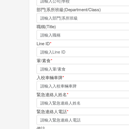
部門|系所班級(Department/Class)
職稱(Title)
Line ID
*
葷/素食
*
入校車輛車牌
*
緊急連絡人姓名
*
緊急連絡人電話
*
備註