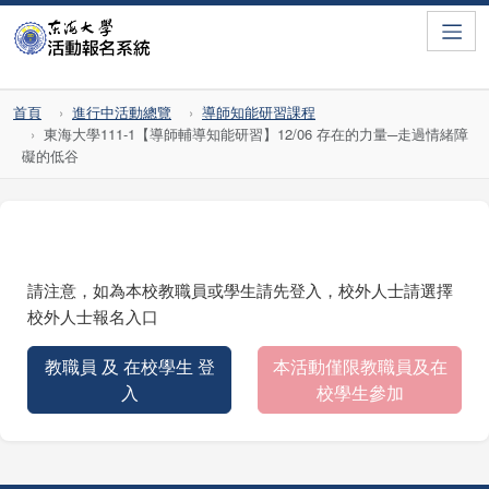
Toggle
首頁
進行中活動總覽
導師知能研習課程
東海大學111-1【導師輔導知能研習】12/06 存在的力量─走過情緒障
礙的低谷
請注意，如為本校教職員或學生請先登入，校外人士請選擇
校外人士報名入口
教職員 及 在校學生 登
本活動僅限教職員及在
入
校學生參加