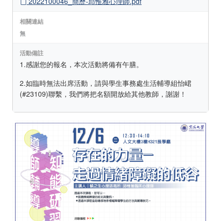
2022100046_簡歷-邱惟雅心理師.pdf
相關連結
無
活動備註
1.感謝您的報名，本次活動將備有午膳。
2.如臨時無法出席活動，請與學生事務處生活輔導組怡峮
(#23109)聯繫，我們將把名額開放給其他教師，謝謝！