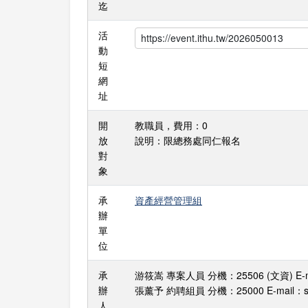
迄
活
動
短
網
址
開
教職員，費用：0
放
說明：限總務處同仁報名
對
象
承
資產經營管理組
辦
單
位
承
游筱嵩 專案人員 分機：25506 (文資) E-mail
辦
張薰予 約聘組員 分機：25000 E-mail：suz
人