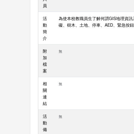
員
活
為使本校教職員生了解何謂GIS地理資
動
礙、樹木、土地、停車、AED、緊急按
簡
介
附
無
加
檔
案
相
無
關
連
結
活
無
動
備