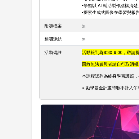
•學習以 AI 輔助製作結構
•探索生成式圖像在學習與報
附加檔案
無
相關連結
無
活動備註
活動報到為8:30-9:00，
因故無法參與者請自行取消報
本課程認列為終身學習護照，
※ 勵學基金計畫時數不計入