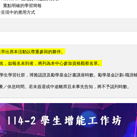
清楚、重點明確的學習簡報
告呈現中的應用方式
敬請提早出席本活動以尊重參與的夥伴。
名，如報名未到者，將列為本中心參加資格觀察名單。
學生學習社群，博雅認證及勵學基金計畫講座時數。勵學基金計劃-職涯輔
午餐／休息時間。若未簽退或中途離席且未事先告知，將不予認列時數。