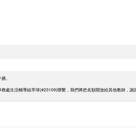
午膳。
務處生活輔導組亭瑋(#23109)聯繫，我們將把名額開放給其他教師，謝