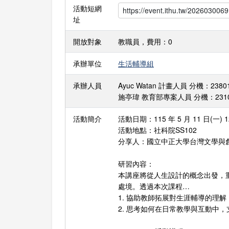
活動短網
址
開放對象
教職員，費用：0
承辦單位
生活輔導組
承辦人員
Ayuc Watan 計畫人員 分機：23801 E
施亭瑋 教育部專案人員 分機：23109 E-
活動簡介
活動日期：115 年 5 月 11 日(一) 12
活動地點：社科院SS102
分享人：國立中正大學台灣文學與
研習內容：
本講座將從人生設計的概念出發，
處境。透過本次課程…
1. 協助教師拓展對生涯輔導的理
2. 思考如何在日常教學與互動中