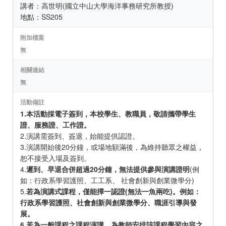
講者：高世明(國立中山大學海洋事務研究所教授)
地點：SS205
附加檔案
無
相關連結
無
活動備註
1.本活動採電子簽到，本校學生、教職員，敬請攜帶學生
證、服務證、工作證。
2.演講需簽到、簽退，始能提供認證。
3.演講開始後20分鐘，或場地額滿後，為維持聽眾之權益，
恕不接受入場及簽到。
4.
遲到、早退合併超過20分鐘，無法提供參與演講證明
(例
如：行政系學習護照、工工系、 社會創新與創業微學分)
5.
若為演講式課程，僅能擇一認證(無法一魚兩吃)。例如：
行政系學習護照、社會創新與創業微學分、職涯引導與發
展。
6.若為一般課程之課程演講，為教師安排該課程學習內容之