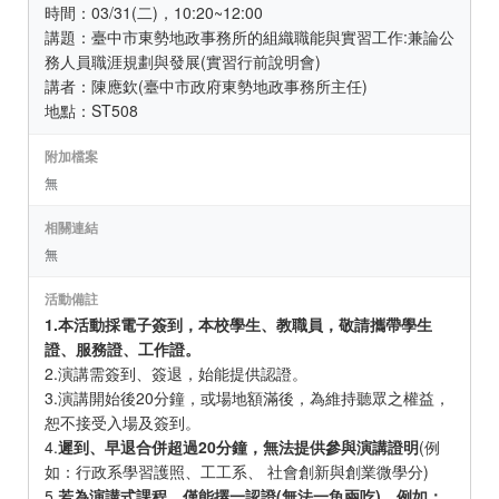
時間：03/31(二)，10:20~12:00
講題：臺中市東勢地政事務所的組織職能與實習工作:兼論公
務人員職涯規劃與發展(實習行前說明會)
講者：陳應欽(臺中市政府東勢地政事務所主任)
地點：ST508
附加檔案
無
相關連結
無
活動備註
1.本活動採電子簽到，本校學生、教職員，敬請攜帶學生
證、服務證、工作證。
2.演講需簽到、簽退，始能提供認證。
3.演講開始後20分鐘，或場地額滿後，為維持聽眾之權益，
恕不接受入場及簽到。
4.
遲到、早退合併超過20分鐘，無法提供參與演講證明
(例
如：行政系學習護照、工工系、 社會創新與創業微學分)
5.
若為演講式課程，僅能擇一認證(無法一魚兩吃)。例如：