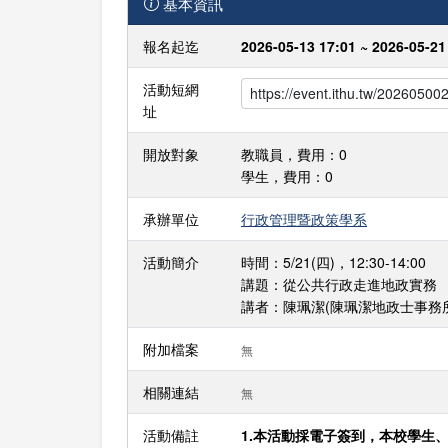
基本資訊
報名起迄
2026-05-13 17:01 ~ 2026-05-21
活動短網
址
開放對象
教職員，費用：0
學生，費用：0
承辦單位
行政管理暨政策學系
活動簡介
時間：5/21(四)，12:30-14:00
講題：從公共行政走進地政實務
講者：陳珮潔(陳珮潔地政士事務
附加檔案
無
相關連結
無
活動備註
1.本活動採電子簽到，本校學生