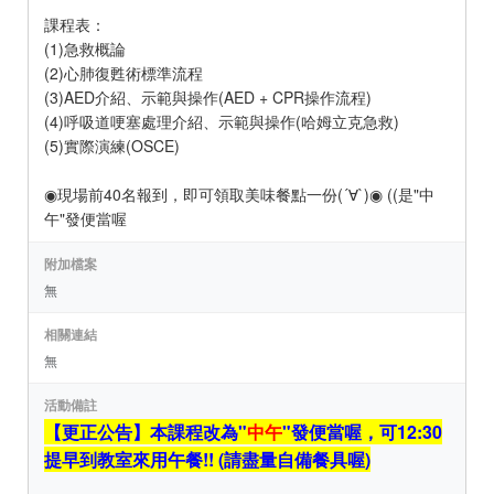
課程表：
(1)急救概論
(2)心肺復甦術標準流程
(3)AED介紹、示範與操作(AED + CPR操作流程)
(4)呼吸道哽塞處理介紹、示範與操作(哈姆立克急救)
(5)實際演練(OSCE)
◉現場前40名報到，即可領取美味餐點一份(´∀`)◉ ((是"中
午"發便當喔
附加檔案
無
相關連結
無
活動備註
【更正公告】本課程改為"
中午
"發便當喔，可12:30
提早到教室來用午餐!! (請盡量自備餐具喔)