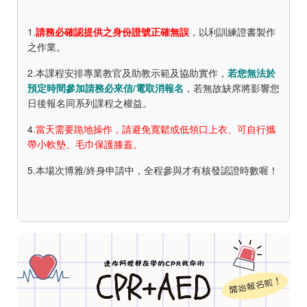
1.
請務必確認提供之身份證號正確無誤
，以利訓練證書製作
之作業。
2.本課程安排專業教官及助教示範及協助實作，
若您無法於
預定時間參加請務必來信/電取消報名
，若無故缺席將影響您
日後報名同系列課程之權益。
4.
當天需要跪地操作，請避免寬鬆或低領口上衣、可自行攜
帶小軟墊、毛巾保護膝蓋。
5.本場次博雅/終身申請中，全程參與才有核發認證時數喔！