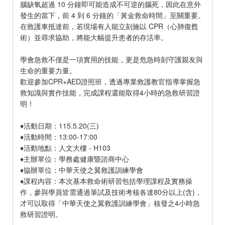
腦缺氧超過 10 分鐘即可能造成不可逆的腦死，因此在意外
發生的當下，前 4 到 6 分鐘的「黃金救命時間」至關重要。
在救護車抵達前，若現場有人能立刻施以 CPR（心肺復甦
術）並尋求協助，將能大幅提升患者的存活率。
學會急救不僅是一項實用的技能，更是危急時刻守護親友與
生命的重要力量。
歡迎參加CPR+AED證照班，透過專業救護教官指導掌握急
救知識與實作技能，完成課程還能取得4小時的急救研習證
明！
♦活動日期：115.5.20(三)
♦活動時間：13:00-17:00
♦活動地點：人文大樓 - H103
♦主辦單位：學務處健康暨諮商中心
♦協辦單位：中華天使之翼救護訓練學會
♦課程內容：本次基本救命術研習包括學理課程及實務操
作，參與學員皆需通過筆試及技術考核各達80分以上(含)，
才可以取得「中華天使之翼救護訓練學會」核發之4小時急
救研習證明。