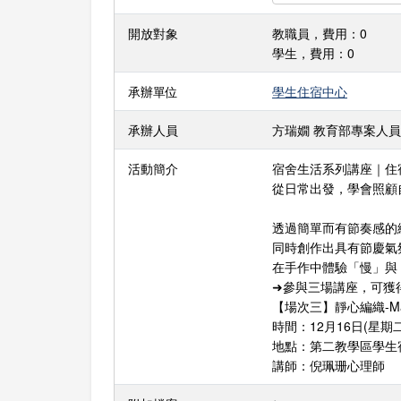
開放對象
教職員，費用：0
學生，費用：0
承辦單位
學生住宿中心
承辦人員
方瑞嫺 教育部專案人員 分機：2
活動簡介
宿舍生活系列講座｜住宿學習
從日常出發，學會照顧
透過簡單而有節奏感的
同時創作出具有節慶氣氛
在手作中體驗「慢」與
➜參與三場講座，可獲
【場次三】靜心編織-Ma
時間：12月16日(星期二)
地點：第二教學區學生
講師：倪珮珊心理師