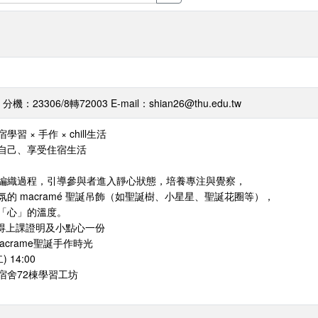
3306/8轉72003 E-mail：shian26@thu.edu.tw
 × 手作 × chill生活
自己、享受住宿生活
編織過程，引導參與者進入靜心狀態，培養專注與覺察，
的 macramé 聖誕吊飾（如聖誕樹、小星星、聖誕花圈等），
「心」的溫度。
得上課證明及小點心一份
crame聖誕手作時光
 14:00
宿舍72棟學習工坊