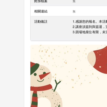
附加檔案
無
相關連結
無
活動備註
1.感謝您的報名。本
2.講座須簽到與簽退
3.因場地座位有限，