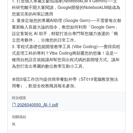
1. 打造個人專屬文獻知識庫(NotebookLM x Gemini)──文
科研究離不開大量閱讀，Google開發的NotebookLM能成為
您最完美的AI筆記應用
2. 量身定做您的專屬AI助理 (Google Gem)──不需要每次都
重新輸入長篇大論的指令，教您如何利用「Google Gem」
設定客製化 AI 助手，輕鬆打造出專門幫您腦力激盪的「獨
立思考夥伴」，分擔您的日常工作。
3. 零程式基礎也能開發教學工具 (Vibe Coding)──覺得寫程
式是理工科的專利？Vibe Coding將顛覆您的想像！這是一
種用自然語言就能讓AI幫您寫出程式碼的新開發方式。讓AI
為您打造出專屬的數位教學互動小工具。
本院5場工作坊均提供簡單餐點外帶（ST019電腦教室無法
用餐），歡迎全校教職員報名參加。
附加檔案
2026040050_AI-1.pdf
相關連結
無